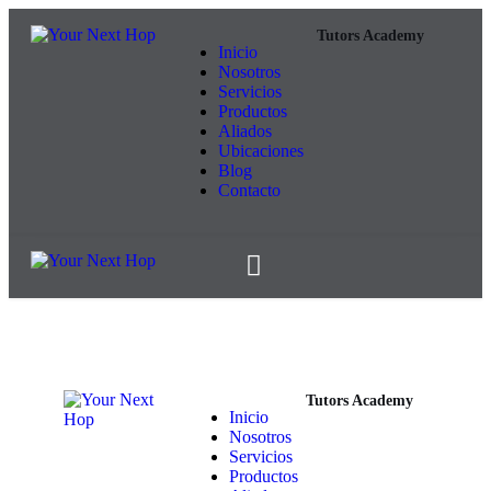
Tutors Academy
Inicio
Nosotros
Servicios
Productos
Aliados
Ubicaciones
Blog
Contacto
(503) 2207-2007
Tutors Academy
Inicio
Nosotros
Servicios
Productos