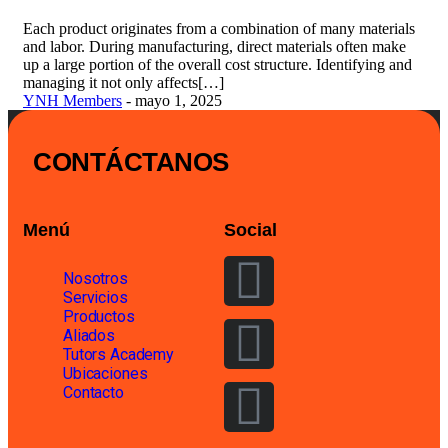
Each product originates from a combination of many materials
and labor. During manufacturing, direct materials often make
up a large portion of the overall cost structure. Identifying and
managing it not only affects[…]
YNH Members
- mayo 1, 2025
CONTÁCTANOS
Menú
Social
Nosotros
Servicios
Productos
Aliados
Tutors Academy
Ubicaciones
Contacto